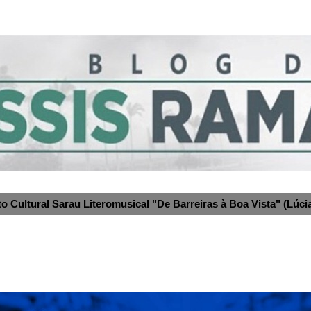
to Cultural Sarau Literomusical "De Barreiras à Boa Vista" (Lúcia