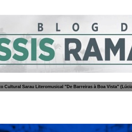
to Cultural Sarau Literomusical "De Barreiras à Boa Vista" (Lúcia