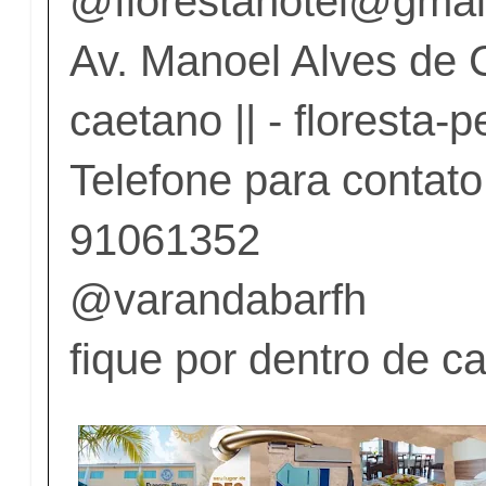
@florestahotel@gmai
Av. Manoel Alves de 
caetano || - floresta-p
Telefone para contato
91061352
@varandabarfh
fique por dentro de c