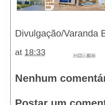
Divulgação/Varanda 
at
18:33
Nenhum comentár
Postar um coment