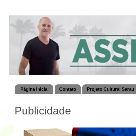
Página inicial
Contato
Projeto Cultural Sarau 
Publicidade