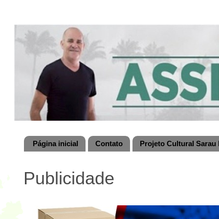
Página inicial
Contato
Projeto Cultural Sarau 
Publicidade