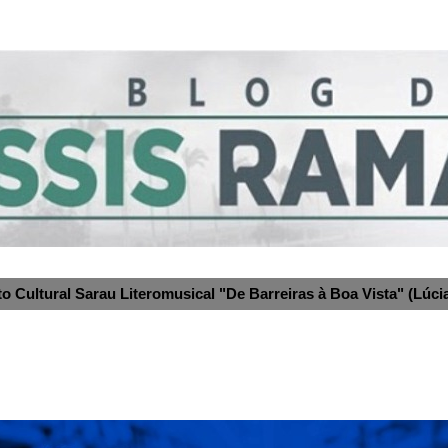
to Cultural Sarau Literomusical "De Barreiras à Boa Vista" (Lúcia