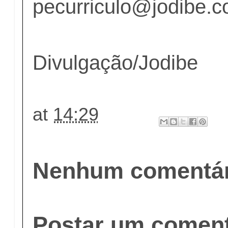
pecurriculo@jodibe.c
Divulgação/Jodibe
at
14:29
Nenhum comentár
Postar um coment