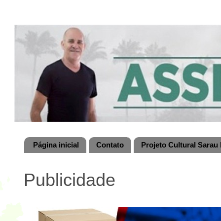
Página inicial
Contato
Projeto Cultural Sarau 
Publicidade