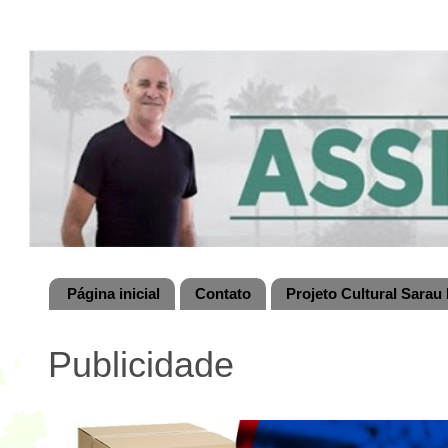
Página inicial
Contato
Projeto Cultural Sarau 
Publicidade