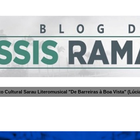
to Cultural Sarau Literomusical "De Barreiras à Boa Vista" (Lúcia