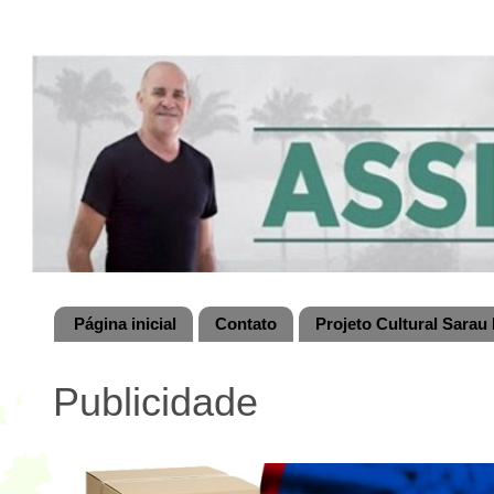
Página inicial
Contato
Projeto Cultural Sarau 
Publicidade