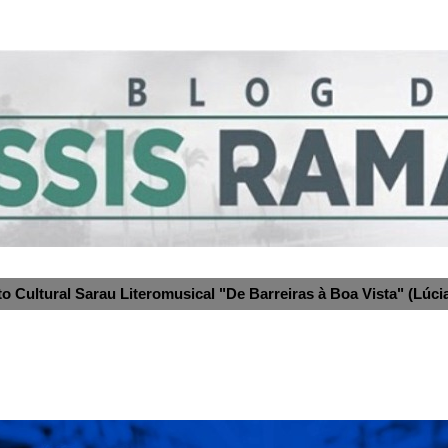
to Cultural Sarau Literomusical "De Barreiras à Boa Vista" (Lúcia