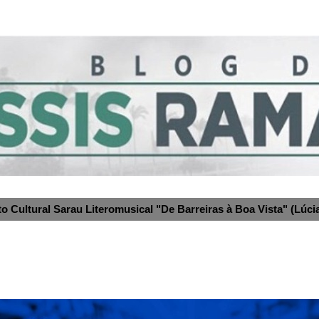
to Cultural Sarau Literomusical "De Barreiras à Boa Vista" (Lúcia