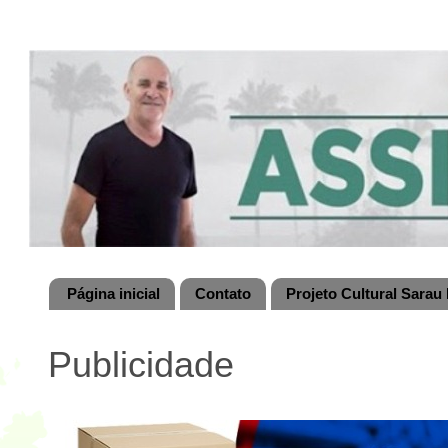
Página inicial
Contato
Projeto Cultural Sarau 
Publicidade