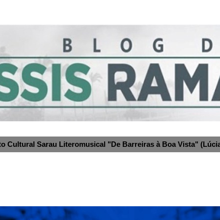
to Cultural Sarau Literomusical "De Barreiras à Boa Vista" (Lúcia