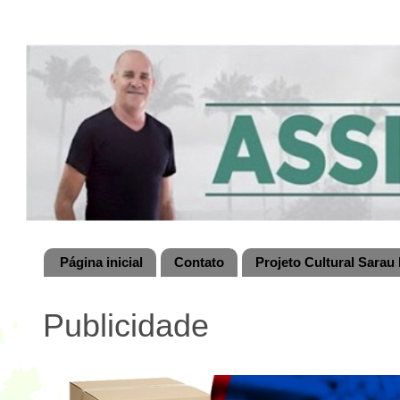
Página inicial
Contato
Projeto Cultural Sarau 
Publicidade