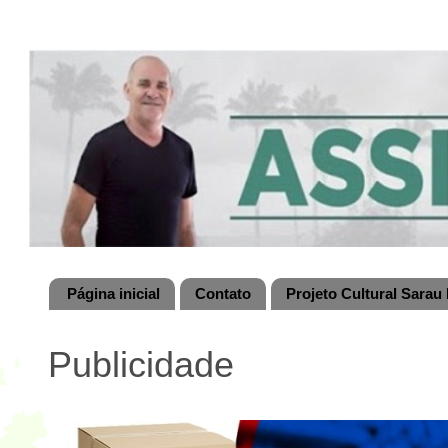
Página inicial
Contato
Projeto Cultural Sarau 
Publicidade