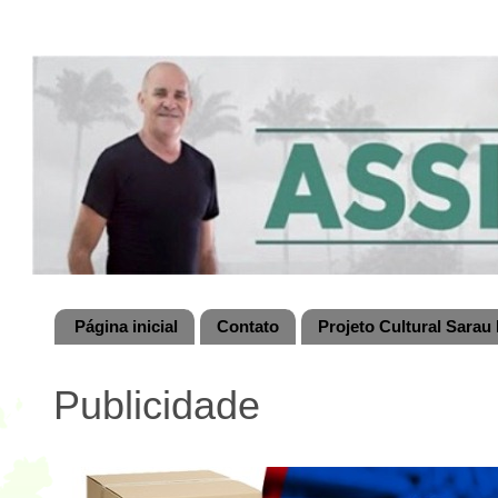
Página inicial
Contato
Projeto Cultural Sarau 
Publicidade