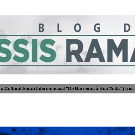
to Cultural Sarau Literomusical "De Barreiras à Boa Vista" (Lúcia