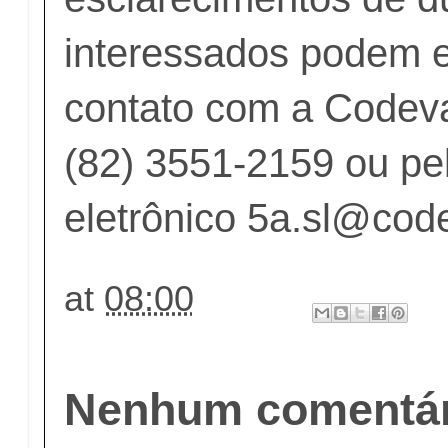
interessados podem 
contato com a Codeva
(82) 3551-2159 ou pe
eletrônico
5a.sl@code
at
08:00
Nenhum comentár