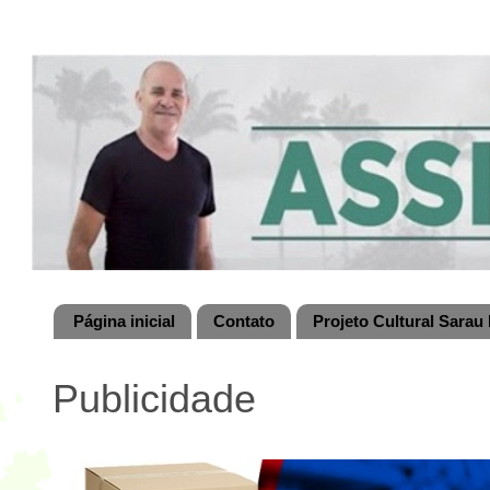
Página inicial
Contato
Projeto Cultural Sarau 
Publicidade