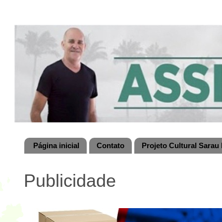
Página inicial
Contato
Projeto Cultural Sarau 
Publicidade