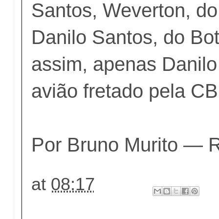
Santos, Weverton, do
Danilo Santos, do B
assim, apenas Danilo
avião fretado pela CB
Por Bruno Murito — R
at
08:17