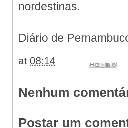
nordestinas.
Diário de Pernambuc
at
08:14
Nenhum comentár
Postar um coment