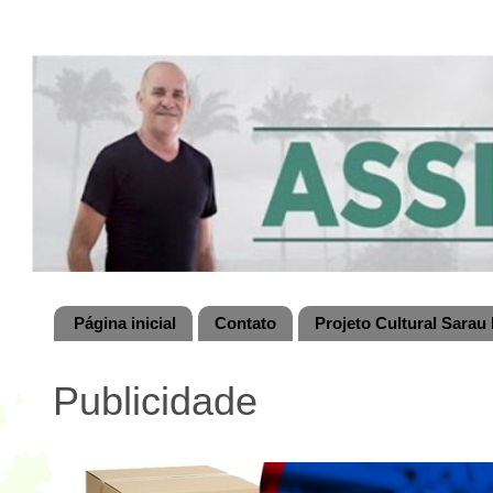
Página inicial
Contato
Projeto Cultural Sarau 
Publicidade