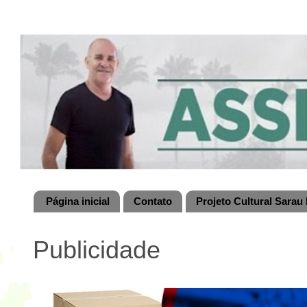
Página inicial
Contato
Projeto Cultural Sarau 
Publicidade