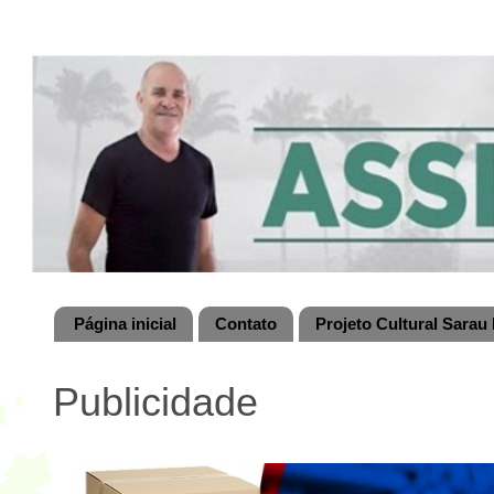
Página inicial
Contato
Projeto Cultural Sarau 
Publicidade