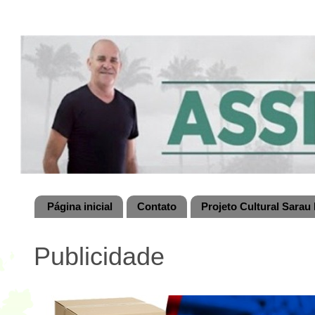
Página inicial
Contato
Projeto Cultural Sarau 
Publicidade