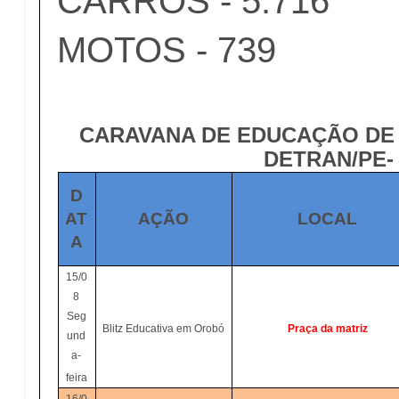
CARROS - 5.716
MOTOS - 739
CARAVANA DE EDUCAÇÃO DE 
DETRAN/PE- 
D
AT
AÇÃO
LOCAL
A
15/0
8
Seg
Blitz Educativa em Orobó
Praça da matriz
und
a-
feira
16/0