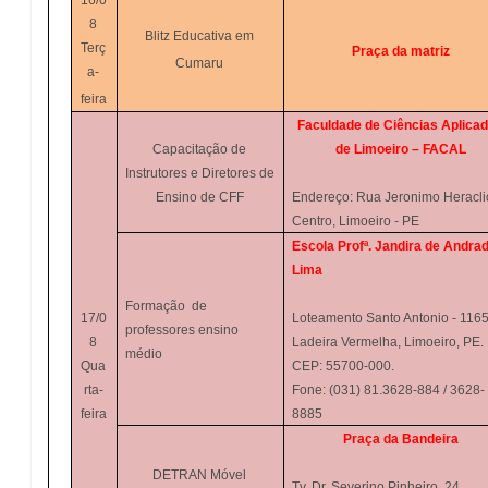
8
Blitz Educativa em
Terç
Praça da matriz
Cumaru
a-
feira
Faculdade de Ciências Aplica
Capacitação de
de Limoeiro – FACAL
Instrutores e Diretores de
Ensino de CFF
Endereço: Rua Jeronimo Heracli
Centro, Limoeiro - PE
Escola Profª. Jandira de Andra
Lima
Formação de
17/0
Loteamento Santo Antonio - 1165
professores ensino
8
Ladeira Vermelha, Limoeiro, PE.
médio
Qua
CEP: 55700-000.
rta-
Fone: (031) 81.3628-884 / 3628-
feira
8885
Praça da Bandeira
DETRAN Móvel
Tv. Dr. Severino Pinheiro, 24,