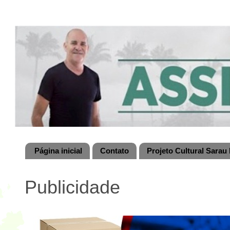
Página inicial
Contato
Projeto Cultural Sarau 
Publicidade