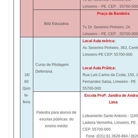
Limoeiro – PE. CEP: , 55700-000
Praça da Bandeira
Blitz Educativa
Tv. Dr. Severino Pinheiro, 24,
Limoeiro – PE. CEP: , 55700-000
Local Aula teórica:
Av. Severino Pinheiro, 363, Centr
Limoeiro-PE CEP: 55700-000
Curso de Pilotagem
Local Aula Prática:
Defensiva
18/
Rua Luis Carlos da Costa, 150, 
80
Fernandes Salsa, Limoeiro - PE
Quin
55700-000
ta-
Escola Profª. Jandira de Andr
feira
Lima
Palestra para alunos de
Loteamento Santo Antonio - 1165
escolas públicas do
Ladeira Vermelha, Limoeiro, PE.
ensino médio
CEP: 55700-000.
Fone: (031) 81.3628-884 / 362