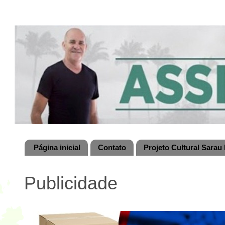
Página inicial
Contato
Projeto Cultural Sarau 
Publicidade