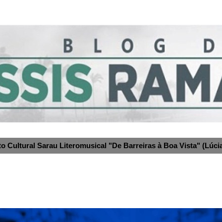
to Cultural Sarau Literomusical "De Barreiras à Boa Vista" (Lúcia