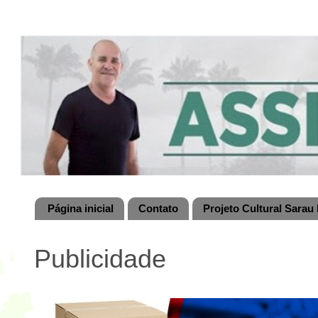
Página inicial
Contato
Projeto Cultural Sarau 
Publicidade