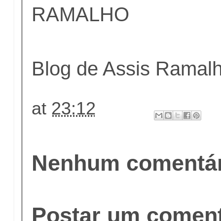
RAMALHO
Blog de Assis Ramal
at
23:12
Nenhum comentár
Postar um coment