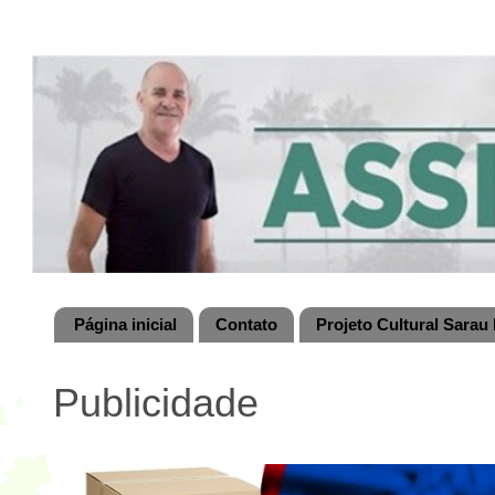
Página inicial
Contato
Projeto Cultural Sarau 
Publicidade