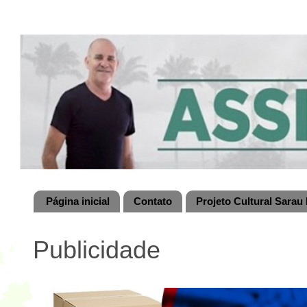
Página inicial
Contato
Projeto Cultural Sarau 
Publicidade