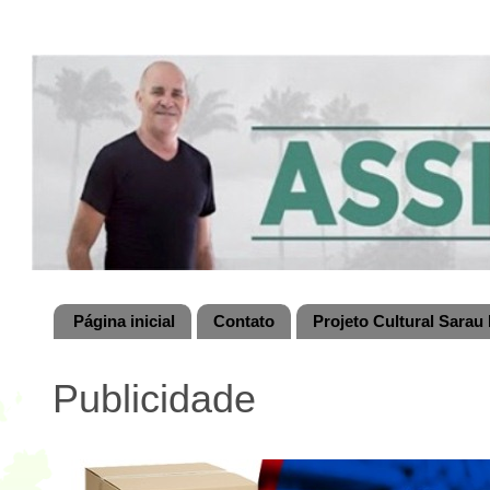
Página inicial
Contato
Projeto Cultural Sarau 
Publicidade