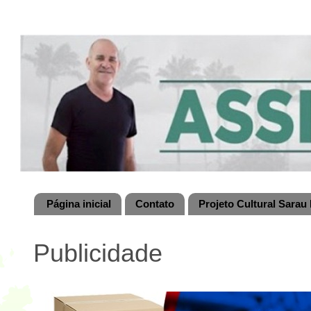
Página inicial
Contato
Projeto Cultural Sarau 
Publicidade