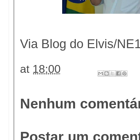
Via Blog do Elvis/NE
at
18:00
Nenhum comentár
Postar um coment