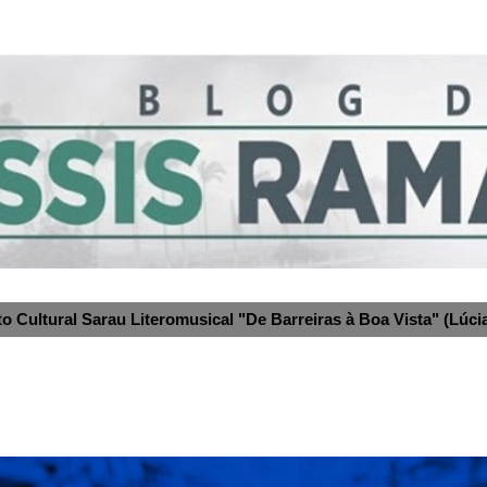
to Cultural Sarau Literomusical "De Barreiras à Boa Vista" (Lúcia