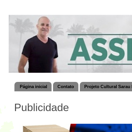
Página inicial
Contato
Projeto Cultural Sarau 
Publicidade