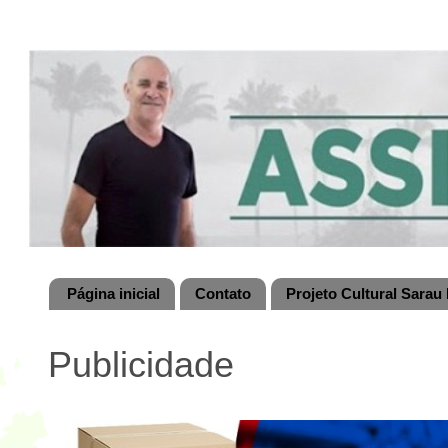
Página inicial
Contato
Projeto Cultural Sarau 
Publicidade