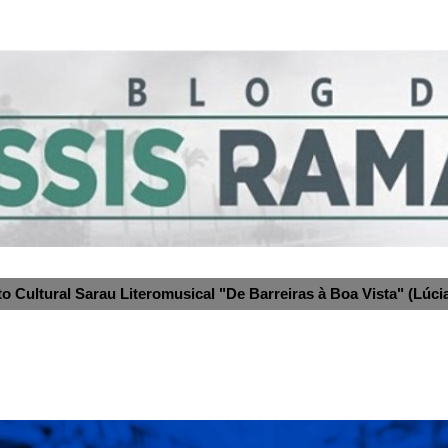
to Cultural Sarau Literomusical "De Barreiras à Boa Vista" (Lúcia