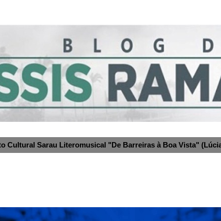
to Cultural Sarau Literomusical "De Barreiras à Boa Vista" (Lúcia