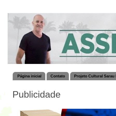
Página inicial
Contato
Projeto Cultural Sarau 
Publicidade