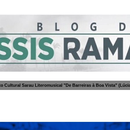
to Cultural Sarau Literomusical "De Barreiras à Boa Vista" (Lúcia