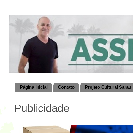
Página inicial
Contato
Projeto Cultural Sarau 
Publicidade