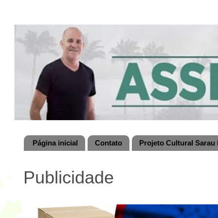
Página inicial
Contato
Projeto Cultural Sarau 
Publicidade