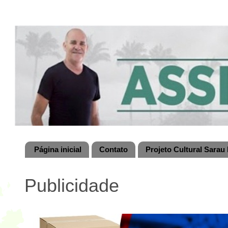
Página inicial
Contato
Projeto Cultural Sarau 
Publicidade