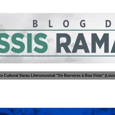
to Cultural Sarau Literomusical "De Barreiras à Boa Vista" (Lúcia