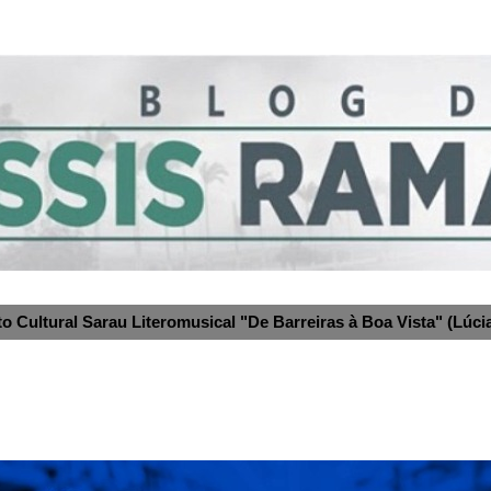
to Cultural Sarau Literomusical "De Barreiras à Boa Vista" (Lúcia