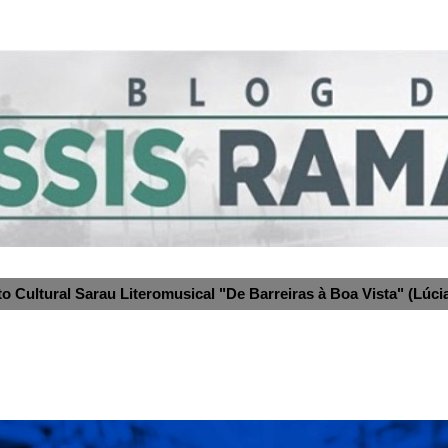
to Cultural Sarau Literomusical "De Barreiras à Boa Vista" (Lúcia