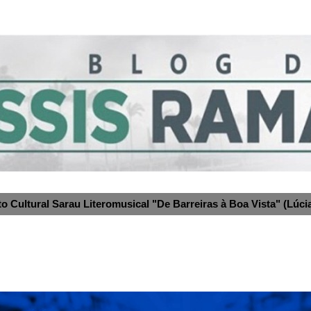
to Cultural Sarau Literomusical "De Barreiras à Boa Vista" (Lúcia