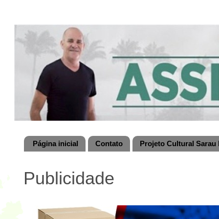
Página inicial
Contato
Projeto Cultural Sarau 
Publicidade