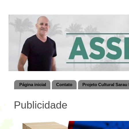
Página inicial
Contato
Projeto Cultural Sarau 
Publicidade