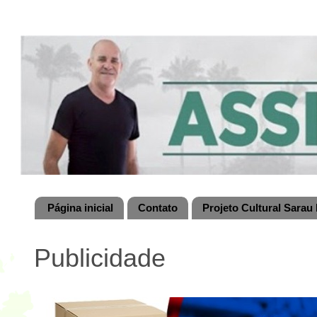
Página inicial
Contato
Projeto Cultural Sarau 
Publicidade