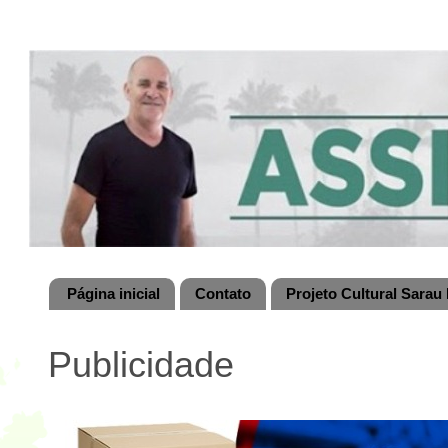
Página inicial
Contato
Projeto Cultural Sarau 
Publicidade